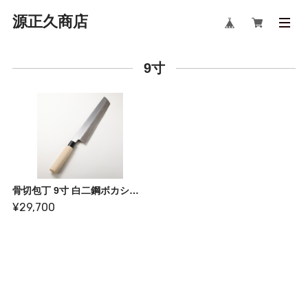
源正久商店
9寸
骨切包丁 9寸 白二鋼ボカシ研ぎ
¥29,700