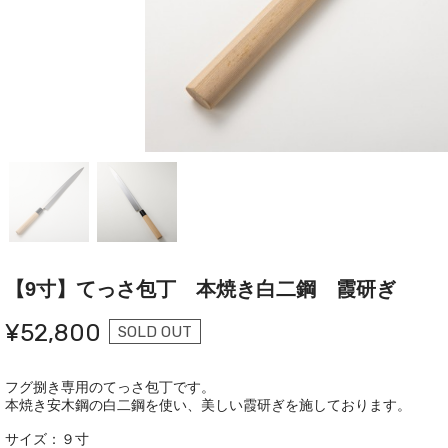
【9寸】てっさ包丁 本焼き白二鋼 霞研ぎ
¥52,800
SOLD OUT
フグ捌き専用のてっさ包丁です。
本焼き安木鋼の白二鋼を使い、美しい霞研ぎを施しております。
サイズ：９寸